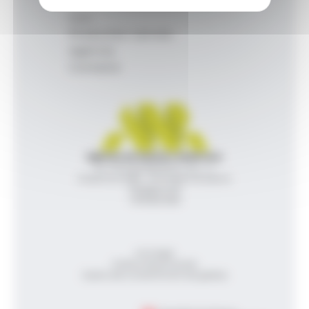
Inici
Productes i serveis
Agència
Contacte
Agència de Notícies Andorrana
Av. Príncep Benlloch, 43, -1, 1
Andorra la Vella - Principat d’Andorra
info@ana.ad
+376 821 600
Avís legal
Política de privacitat
Gestió del consentiment de galetes