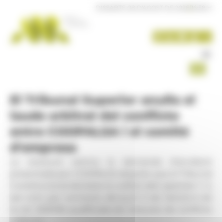
Panell de gestió de galetes
DISSABTE 08 D'AGOST DE 2026
|
16:58 H
El Tribunal Superior anul·la el
laude arbitral del conflicte
entre COOPALSA i el comitè
d'empresa
La resolució estima la demanda d'anul·lació
presentada per COOPALSA després que el Tribunal
Constitucional declarés la nul·litat dels apartats 1 i 2,
així com, per connexió, del punt 5 de l'article 6 de
la Llei 33/2018, qualificada de mesures de conflicte
col·lectiu.