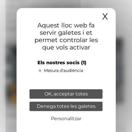
Data de publicació:
08.07.2026, 11.42 h
X
Amaga
Secció:
Societat, Economia - Empresa
Territoris:
Nacional
Aquest lloc web fa
Signatura:
Redacció
servir galetes i et
permet controlar les
que vols activar
Els nostres socis
(1)
Mesura d'audiència
OK, acceptar totes
Denega totes les galetes
Foto: Arxiu ANA
Un autobús de la línia L1.
Personalitzar