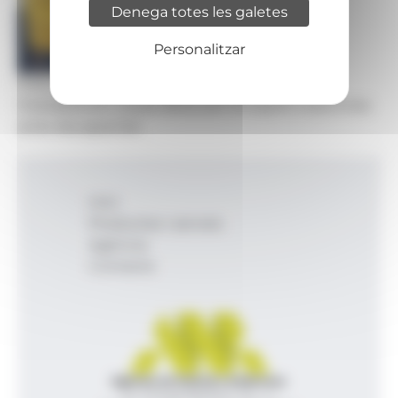
Denega totes les galetes
Personalitzar
Foto: Govern d'Andorra
S'estableixen noves ràtios per al suport a alumnes
amb discapacitat.
Inici
Productes i serveis
Agència
Contacte
Agència de Notícies Andorrana
Av. Príncep Benlloch, 43, -1, 1