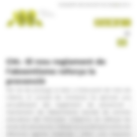
Panell de gestió de galetes
DISSABTE 08 D'AGOST DE 2026
|
22:32 H
CM.- El nou reglament de
l'absentisme reforça la
prevenció
Per tal de protegir el dret a l’educació de tots els
infants, el consell de ministres ha aprovat una
actualització del reglament de prevenció i
tractament de l’absentisme escolar als centres
educatius del Principat. L’objectiu és reforçar les
eines de prevenció, millorar la coordinació entre els
diferents agents implicats i oferir una resposta