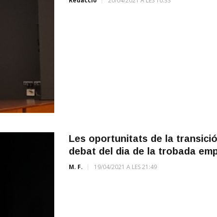
Redacció
20/04/2021 A LES 10:33
Les oportunitats de la transici
debat del dia de la trobada emp
M. F.
19/04/2021 A LES 21:49