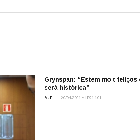
Grynspan: “Estem molt feliços 
serà històrica”
M. P.
20/04/2021 A LES 14:01