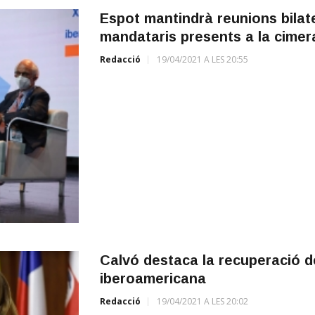
Espot mantindrà reunions bilat
mandataris presents a la cimer
Redacció
19/04/2021 A LES 20:55
Calvó destaca la recuperació 
iberoamericana
Redacció
19/04/2021 A LES 20:02