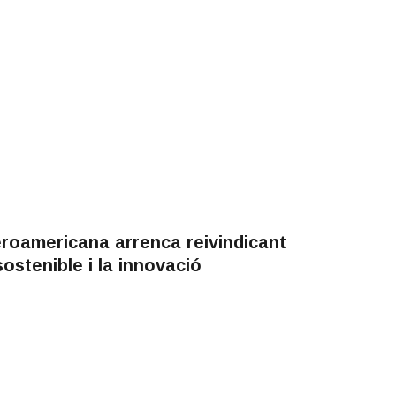
roamericana arrenca reivindicant
ostenible i la innovació