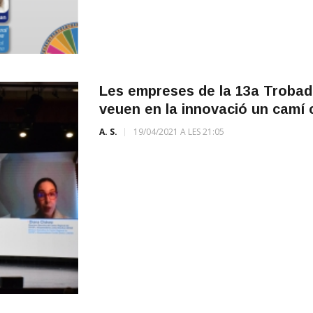
Les empreses de la 13a Trobad
veuen en la innovació un camí 
A. S.
19/04/2021 A LES 21:05