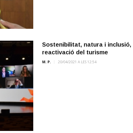
Sostenibilitat, natura i inclusió
reactivació del turisme
M. P.
20/04/2021 A LES 12:54