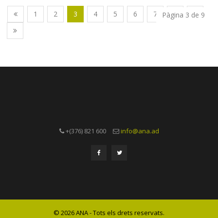
1
2
3
4
5
6
7
8
9
Pàgina 3 de 9
+(376) 821 600
info@ana.ad
© 2026 ANA - Tots els drets reservats.