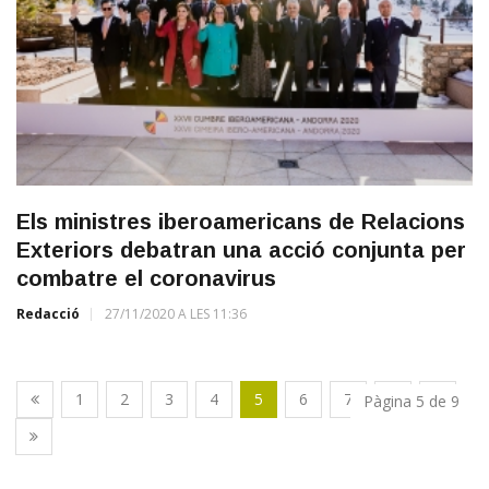
Els ministres iberoamericans de Relacions
Exteriors debatran una acció conjunta per
combatre el coronavirus
Redacció
27/11/2020 A LES 11:36
1
2
3
4
5
6
7
8
9
Pàgina 5 de 9