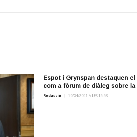
Espot i Grynspan destaquen el
com a fòrum de diàleg sobre la
Redacció
19/04/2021 A LES 15:53