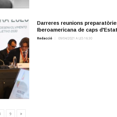
Darreres reunions preparatòrie
Iberoamericana de caps d'Estat
Redacció
09/04/2021 A LES 16:30
8
9