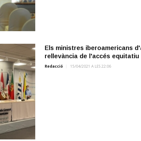
Els ministres iberoamericans d'
rellevància de l'accés equitatiu
Redacció
15/04/2021 A LES 22:06