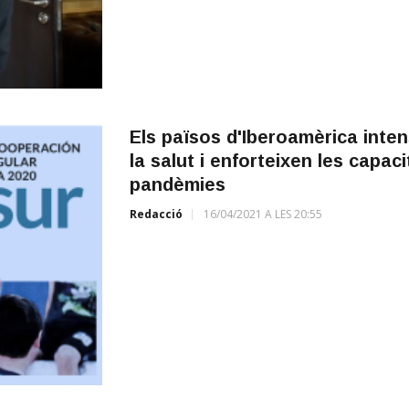
Els països d'Iberoamèrica inten
la salut i enforteixen les capac
pandèmies
Redacció
16/04/2021 A LES 20:55