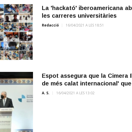
La 'hackató' iberoamericana ab
les carreres universitàries
Redacció
16/04/2021 A LES 18:51
Espot assegura que la Cimera 
de més calat internacional' qu
A. S.
16/04/2021 A LES 13:02