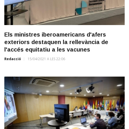
Els ministres iberoamericans d'afers
exteriors destaquen la rellevància de
l'accés equitatiu a les vacunes
Redacció
15/04/2021 A LES 22:06