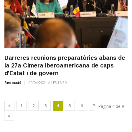
Darreres reunions preparatòries abans de
la 27a Cimera Iberoamericana de caps
d'Estat i de govern
Redacció
09/04/2021 A LES 16:30
1
2
3
4
5
6
7
8
9
Pàgina 4 de 9