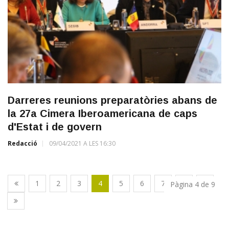
Darreres reunions preparatòries abans de
la 27a Cimera Iberoamericana de caps
d'Estat i de govern
Redacció
09/04/2021 A LES 16:30
1
2
3
4
5
6
7
8
9
Pàgina 4 de 9