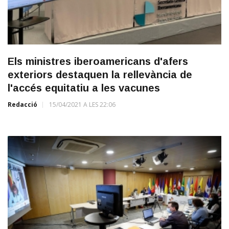
Els ministres iberoamericans d'afers
exteriors destaquen la rellevància de
l'accés equitatiu a les vacunes
Redacció
15/04/2021 A LES 22:06