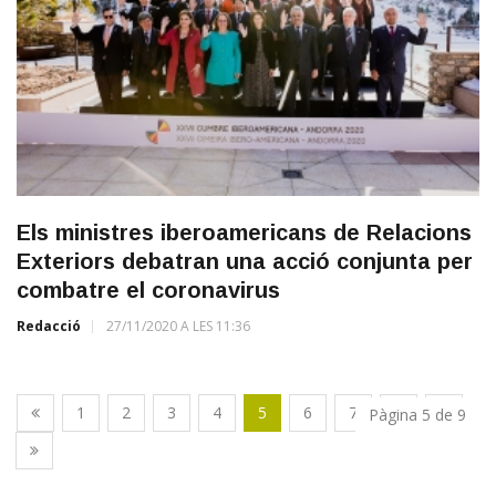
Els ministres iberoamericans de Relacions
Exteriors debatran una acció conjunta per
combatre el coronavirus
Redacció
27/11/2020 A LES 11:36
1
2
3
4
5
6
7
8
9
Pàgina 5 de 9