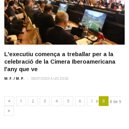
L'executiu comença a treballar per a la
celebració de la Cimera Iberoamericana
l'any que ve
M. F. / M. P.
08/07/2020 A LES 20:02
1
2
3
4
5
6
7
8
9
Pàgina 8 de 9