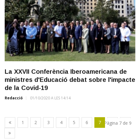
La XXVII Conferència Iberoamericana de
ministres d'Educació debat sobre l'impacte
de la Covid-19
Redacció
01/10/2020 A LES 14:14
1
2
3
4
5
6
7
8
9
Pàgina 7 de 9