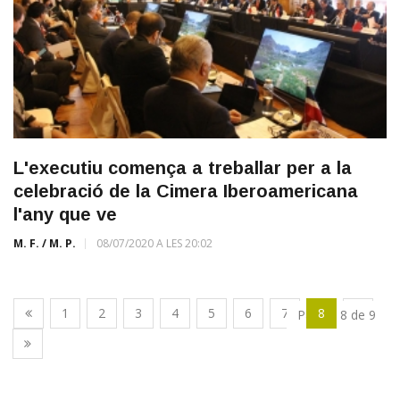
L'executiu comença a treballar per a la
celebració de la Cimera Iberoamericana
l'any que ve
M. F. / M. P.
08/07/2020 A LES 20:02
1
2
3
4
5
6
7
8
9
Pàgina 8 de 9