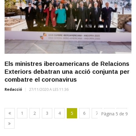
Els ministres iberoamericans de Relacions
Exteriors debatran una acció conjunta per
combatre el coronavirus
Redacció
27/11/2020 A LES 11:36
1
2
3
4
5
6
7
8
9
Pàgina 5 de 9