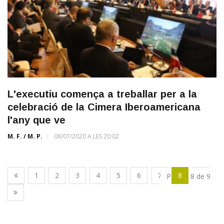
L'executiu comença a treballar per a la
celebració de la Cimera Iberoamericana
l'any que ve
M. F. / M. P.
08/07/2020 A LES 20:02
1
2
3
4
5
6
7
8
9
Pàgina 8 de 9