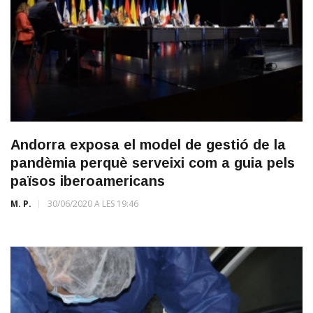
Andorra exposa el model de gestió de la
pandèmia perquè serveixi com a guia pels
països iberoamericans
M. P.
30/06/2020 A LES 19:46