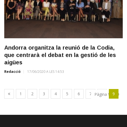
Andorra organitza la reunió de la Codia,
que centrarà el debat en la gestió de les
aigües
Redacció
17/06/2020 A LES 14:53
1
2
3
4
5
6
7
8
9
Pàgina 9 de 9