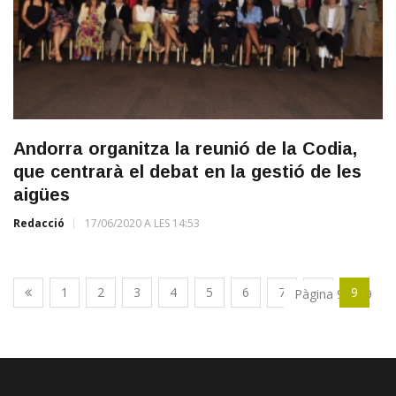
Andorra organitza la reunió de la Codia,
que centrarà el debat en la gestió de les
aigües
Redacció
17/06/2020 A LES 14:53
1
2
3
4
5
6
7
8
9
Pàgina 9 de 9