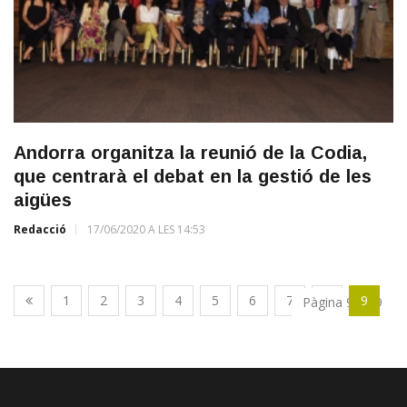
Andorra organitza la reunió de la Codia,
que centrarà el debat en la gestió de les
aigües
Redacció
17/06/2020 A LES 14:53
1
2
3
4
5
6
7
8
9
Pàgina 9 de 9