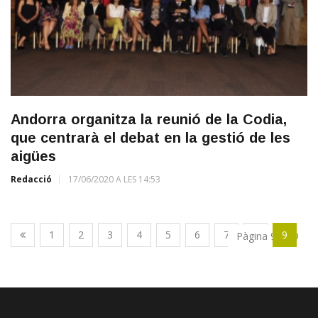
Andorra organitza la reunió de la Codia,
que centrarà el debat en la gestió de les
aigües
Redacció
17/06/2020 A LES 14:53
1
2
3
4
5
6
7
8
9
Pàgina 9 de 9