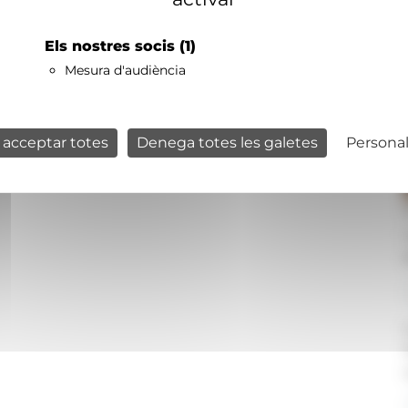
Els nostres socis
(1)
Mesura d'audiència
 acceptar totes
Denega totes les galetes
Personal