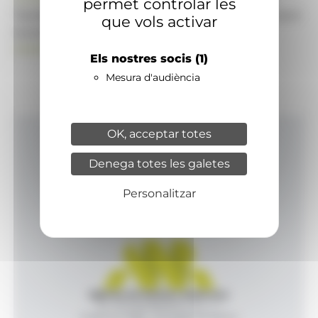
permet controlar les
També pot visitar el portal de notícies d'informació
que vols activar
econòmica, empresarial i financera
ANAECONOMIA.AD
Els nostres socis
(1)
Mesura d'audiència
OK, acceptar totes
Inici
Denega totes les galetes
Productes i serveis
Agència
Personalitzar
Contacte
Agència de Notícies Andorrana
Av. Príncep Benlloch, 43, -1, 1
Andorra la Vella - Principat d’Andorra