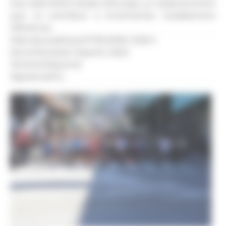
Jocs dels Petits Estats d'Europa, un esdeveniment
que va contribuir a incrementar notablement
l’afluència.
Data de publicació:
17.05.2026, 12.56 h
Secció:
Societat, Esports, Salut
Territoris:
Nacional
Signatura:
R.S.