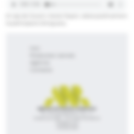
El cap de Govern, Xavier Espot, valora positivament
la participació d'enguany.
Inici
Productes i serveis
Agència
Contacte
Agència de Notícies Andorrana
Av. Príncep Benlloch, 43, -1, 1
Andorra la Vella - Principat d’Andorra
info@ana.ad
+376 821 600