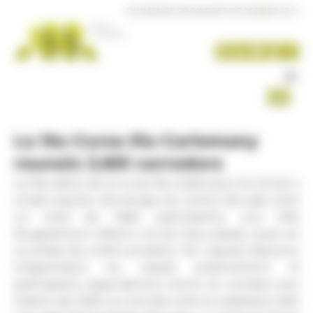
Panell de gestió de galetes
DIUMENGE 09 D'AGOST DE 2026
|
07:42 H
La 15a Cursa Illa Carlemany
reuneix 3.801 corredors
La 15a edició de la Cursa Illa Carlemany ha tornat a
omplir aquest diumenge els carrers del país amb
un total de 3.801 participants, una xifra
lleugerament inferior a la de l’any passat, quan es
va arribar als 4.000 corredors. Tot i aquest descens,
l’organització ha valorat positivament la
participació, especialment tenint en compte que
l’edició del 2025 va coincidir amb la celebració dels