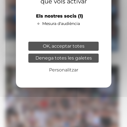
que vols activar
Els nostres socis
(1)
Mesura d'audiència
OK, acceptar totes
Foto: R.S.
Denega totes les galetes
Abans de l'inici de la cursa.
Personalitzar