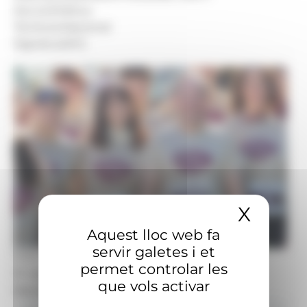
Secció:
Política
Territoris:
Nacional
Signatura:
R.S.
X
Amaga
Aquest lloc web fa
servir galetes i et
Foto: R.S.
permet controlar les
El cap de Govern, Xavier Espot, ha participat
que vols activar
aquest diumenge a la cursa Illa Carlemany.