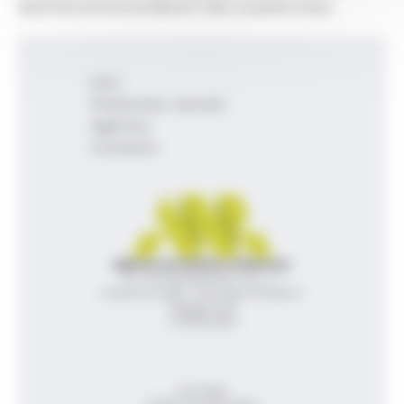
desintervenció es farà en tres o quatre anys.
Inici
Productes i serveis
Agència
Contacte
Agència de Notícies Andorrana
Av. Príncep Benlloch, 43, -1, 1
Andorra la Vella - Principat d’Andorra
info@ana.ad
+376 821 600
Avís legal