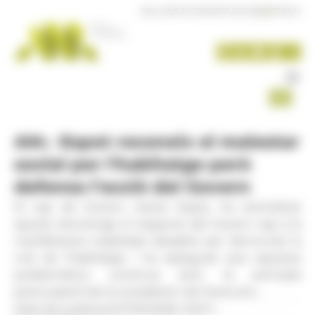
Panell de gestió de galetes
DILLUNS 10 D'AGOST DE 2026
|
07:56 H
AM.- Espot reconeix el malestar
social per l'habitatge però
defensa l'acció del Govern
El cap de Govern, Xavier Espot, ha reivindicat
aquest diumenge el respecte del Govern cap a la
manifestació celebrada dissabte per denunciar la
crisi de l'habitatge i ha assegurat que aquesta
problemàtica continua sent la principal
preocupació de la ciutadania i de l'executiu.
Data de publicació:
17.05.2026, 13.31 h