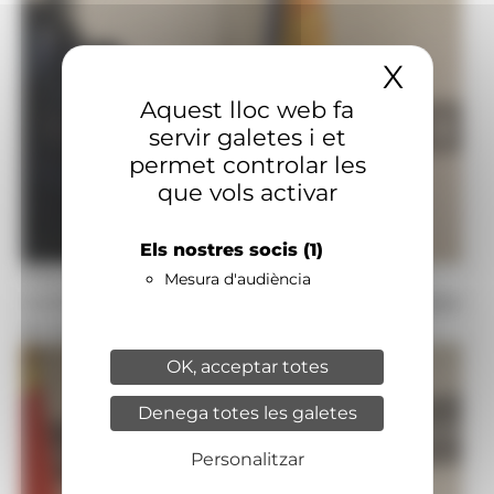
X
Amaga
Aquest lloc web fa
servir galetes i et
permet controlar les
que vols activar
Els nostres socis
(1)
Foto: D. M.
Mesura d'audiència
Jordi Solé Mestre, propietari d'OTSO i organitzador
de la cursa.
OK, acceptar totes
Denega totes les galetes
Personalitzar