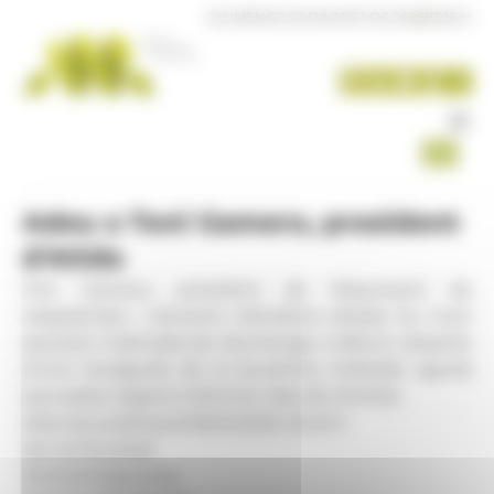
Panell de gestió de galetes
DIUMENGE 09 D'AGOST DE 2026
|
13:18 H
Adeu a Toni Gamero, president
d'Atida
Toni Gamero, president de l'Associació de
trasplantats i donants d'Andorra (Atida) ha mort
aquesta matinada de diumenge a dilluns després
d'una recaiguda de la leucèmia mieloide aguda
que patia, segons informen des de l'entitat.
Data de publicació:
18.05.2026, 16.43 h
Secció:
Societat
Territoris:
Nacional