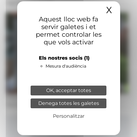
Signatura:
Redacció
X
Amaga
Aquest lloc web fa
servir galetes i et
permet controlar les
que vols activar
Els nostres socis
(1)
Mesura d'audiència
OK, acceptar totes
Foto: Atida
Denega totes les galetes
Toni Gamero en un acte de l'associació Atida.
Personalitzar
Inici