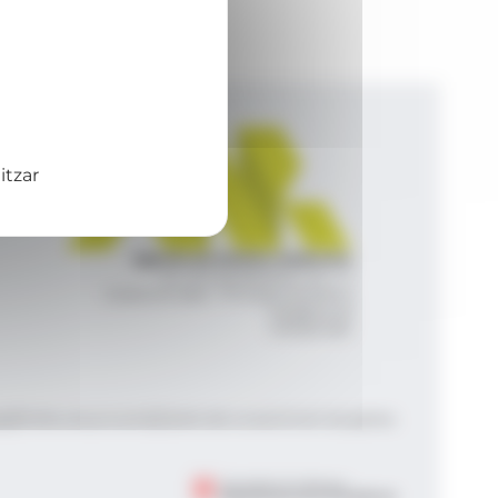
itzar
Agència de Notícies Andorrana
Av. Príncep Benlloch, 43, -1, 1
Andorra la Vella - Principat d’Andorra
info@ana.ad
+376 821 600
|
|
gal
Política de privacitat
Gestió del consentiment de galetes