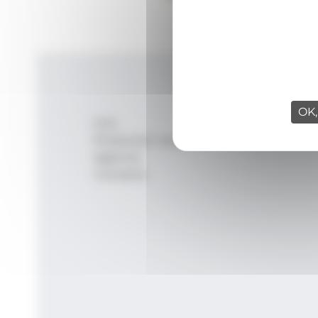
OK,
Inici
Productes i serveis
Agència
Contacte