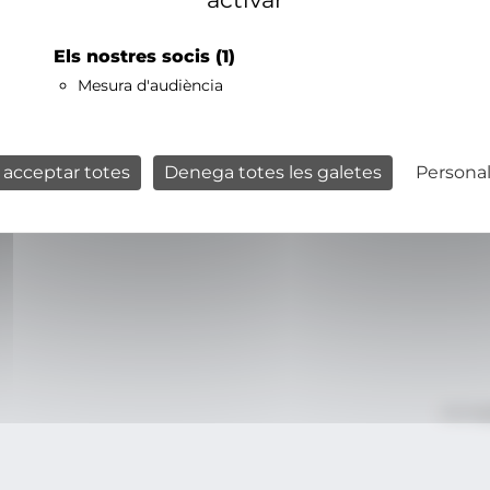
Els nostres socis
(1)
Mesura d'audiència
 acceptar totes
Denega totes les galetes
Personal
Avís le