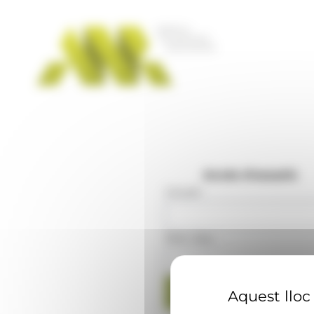
Panell de gestió de galetes
Accés d'usuaris
Usuari
:
Mot clau
:
Aquest lloc 