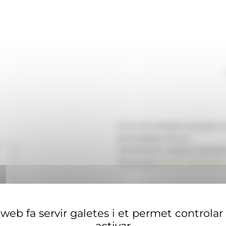
Si no té compte d'usuari 
aconseguir-ne un.
També pot visitar el portal
financera
ANAECONOMIA.
web fa servir galetes i et permet controlar
activar