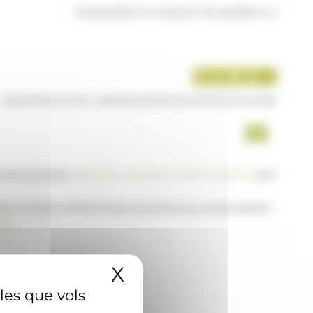
DIVENDRES 07 D'AGOST DE 2026
|
16:14 H
INICI
PRODUCTES I SERVEIS
AGÈNCIA
CONTACTE
USUARI
a www.ana.ad,
posi's en contacte amb nosaltres
per
 de notícies d'informació econòmica, empresarial i
AD
X
Amaga el banner 
 les que vols