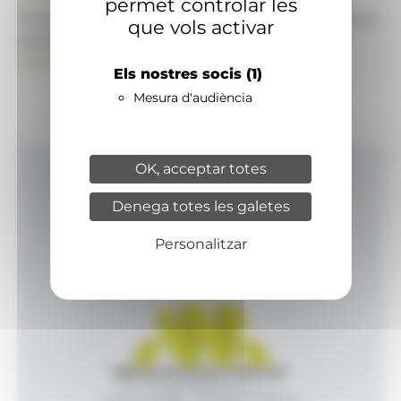
permet controlar les
També pot visitar el portal de notícies d'informació
que vols activar
econòmica, empresarial i financera
ANAECONOMIA.AD
Els nostres socis
(1)
Mesura d'audiència
OK, acceptar totes
Inici
Denega totes les galetes
Productes i serveis
Agència
Personalitzar
Contacte
Agència de Notícies Andorrana
Av. Príncep Benlloch, 43, -1, 1
Andorra la Vella - Principat d’Andorra