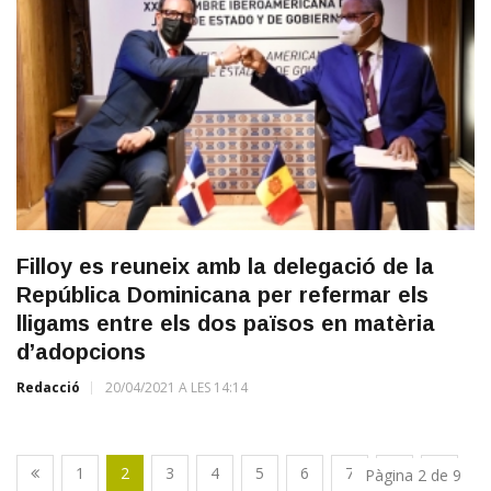
Filloy es reuneix amb la delegació de la
República Dominicana per refermar els
lligams entre els dos països en matèria
d’adopcions
Redacció
20/04/2021 A LES 14:14
1
2
3
4
5
6
7
8
9
Pàgina 2 de 9