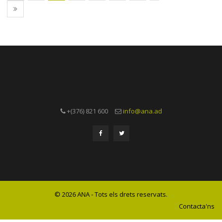
+(376) 821 600
info@ana.ad
© 2026 ANA - Tots els drets reservats.
Contacta'ns