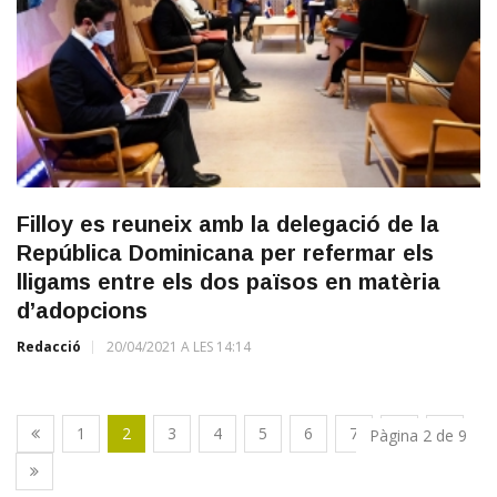
Filloy es reuneix amb la delegació de la
República Dominicana per refermar els
lligams entre els dos països en matèria
d’adopcions
Redacció
20/04/2021 A LES 14:14
1
2
3
4
5
6
7
8
9
Pàgina 2 de 9