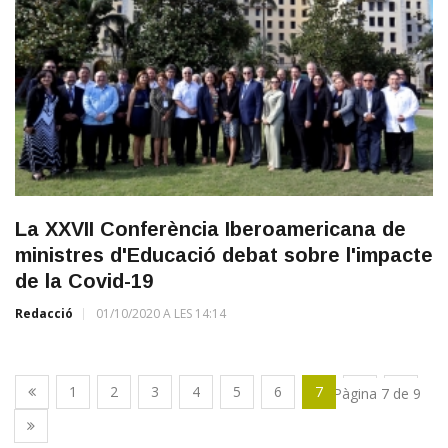
La XXVII Conferència Iberoamericana de
ministres d'Educació debat sobre l'impacte
de la Covid-19
Redacció
01/10/2020 A LES 14:14
1
2
3
4
5
6
7
8
9
Pàgina 7 de 9