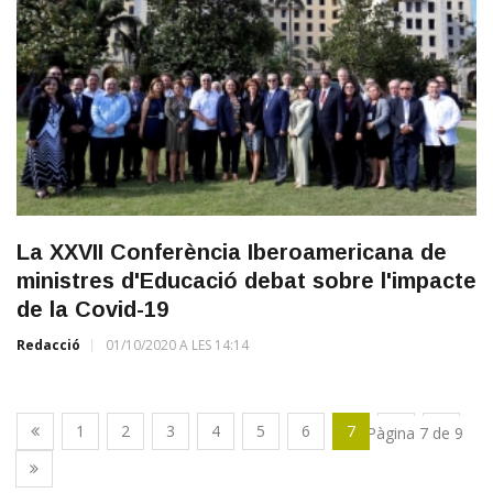
La XXVII Conferència Iberoamericana de
ministres d'Educació debat sobre l'impacte
de la Covid-19
Redacció
01/10/2020 A LES 14:14
1
2
3
4
5
6
7
8
9
Pàgina 7 de 9