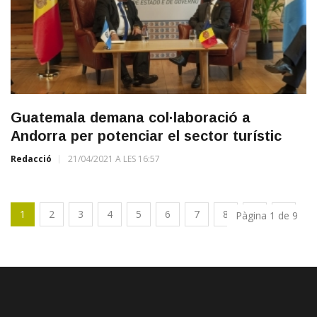
Guatemala demana col·laboració a
Andorra per potenciar el sector turístic
Redacció
21/04/2021 A LES 16:57
1
2
3
4
5
6
7
8
9
Pàgina 1 de 9