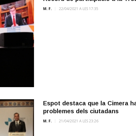
M. F.
22/04/2021 A LES 17:35
Espot destaca que la Cimera ha 
problemes dels ciutadans
M. F.
21/04/2021 A LES 23:26