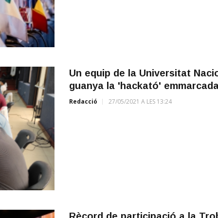
Un equip de la Universitat Nac
guanya la 'hackató' emmarcada
Redacció
27/05/2021 A LES 13:24
Rècord de participació a la Tr