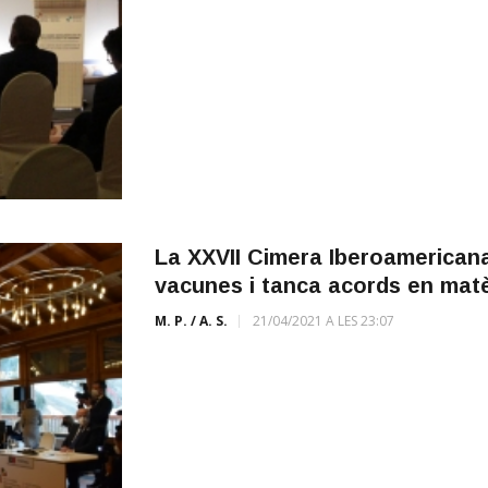
La XXVII Cimera Iberoamericana 
vacunes i tanca acords en matèr
M. P. / A. S.
21/04/2021 A LES 23:07