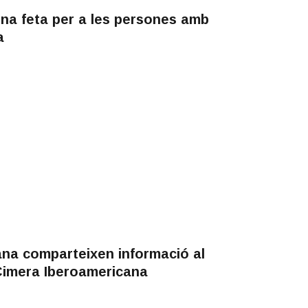
ina feta per a les persones amb
a
ana comparteixen informació al
 Cimera Iberoamericana