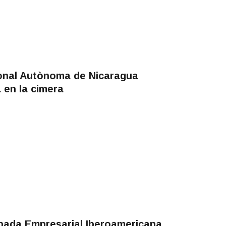
ional Autònoma de Nicaragua
 en la cimera
obada Empresarial Iberoamericana