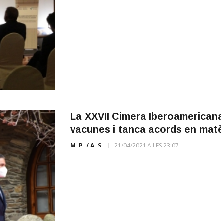
La XXVII Cimera Iberoamericana 
vacunes i tanca acords en matèr
M. P. / A. S.
21/04/2021 A LES 23:07