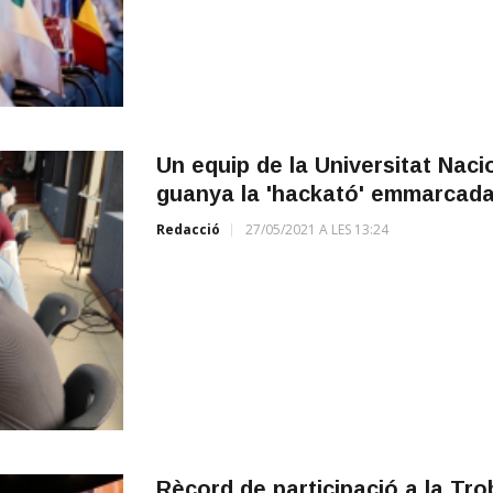
Un equip de la Universitat Nac
guanya la 'hackató' emmarcada
Redacció
27/05/2021 A LES 13:24
Rècord de participació a la Tr