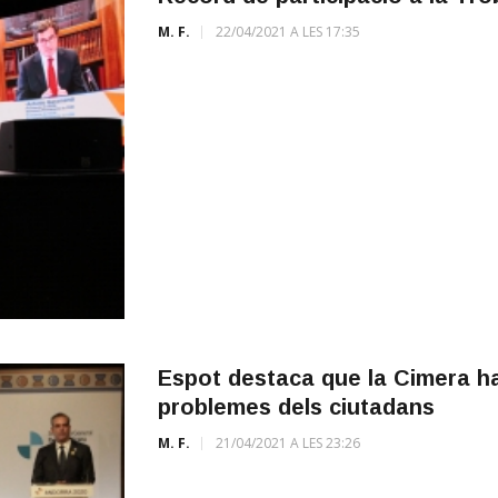
M. F.
22/04/2021 A LES 17:35
Espot destaca que la Cimera ha 
problemes dels ciutadans
M. F.
21/04/2021 A LES 23:26