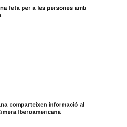
ina feta per a les persones amb
a
ana comparteixen informació al
 Cimera Iberoamericana