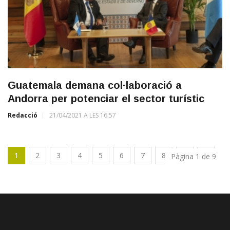
Guatemala demana col·laboració a
Andorra per potenciar el sector turístic
Redacció
21/04/2021 A LES 16:57
1
2
3
4
5
6
7
8
9
Pàgina 1 de 9