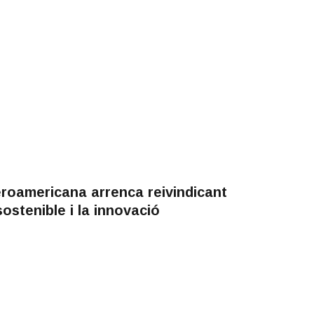
roamericana arrenca reivindicant
ostenible i la innovació