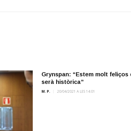
Grynspan: “Estem molt feliços 
serà històrica”
M. P.
20/04/2021 A LES 14:01