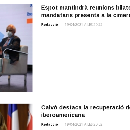
Espot mantindrà reunions bilat
mandataris presents a la cimer
Redacció
19/04/2021 A LES 20:55
Calvó destaca la recuperació 
iberoamericana
Redacció
19/04/2021 A LES 20:02