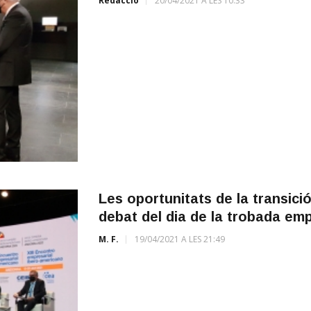
Redacció
20/04/2021 A LES 10:33
Les oportunitats de la transici
debat del dia de la trobada emp
M. F.
19/04/2021 A LES 21:49