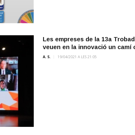
Les empreses de la 13a Trobad
veuen en la innovació un camí 
A. S.
19/04/2021 A LES 21:05