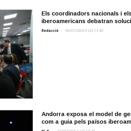
Els coordinadors nacionals i e
iberoamericans debatran solucio
Redacció
03/07/2020 A LES 13:40
Andorra exposa el model de ges
com a guia pels països iberoa