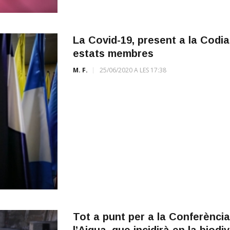
La Covid-19, present a la Codia
estats membres
M. F.
25/06/2020 A LES 17:38
Tot a punt per a la Conferènci
l’Aigua, que incidirà en la biodi