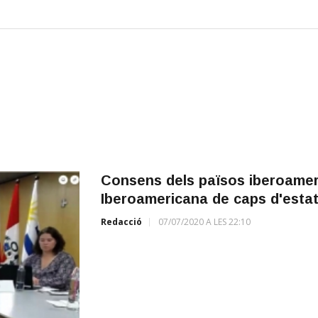
Consens dels països iberoamer
Iberoamericana de caps d'estat 
Redacció
07/07/2020 A LES 22:10