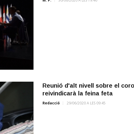
M. P.
30/06/2020 A LES 19:46
Reunió d'alt nivell sobre el co
reivindicarà la feina feta
Redacció
29/06/2020 A LES 09:45