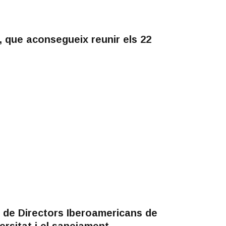
, que aconsegueix reunir els 22
a de Directors Iberoamericans de
versitat i el sanejament