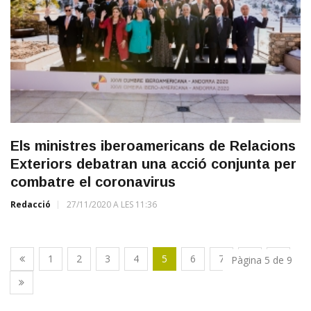
Els ministres iberoamericans de Relacions
Exteriors debatran una acció conjunta per
combatre el coronavirus
Redacció
27/11/2020 A LES 11:36
1
2
3
4
5
6
7
8
9
Pàgina 5 de 9