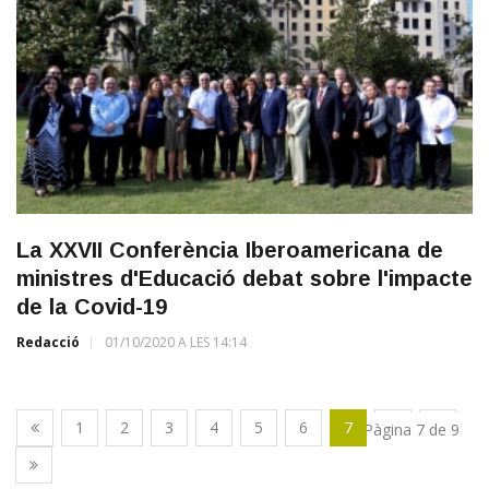
La XXVII Conferència Iberoamericana de
ministres d'Educació debat sobre l'impacte
de la Covid-19
Redacció
01/10/2020 A LES 14:14
1
2
3
4
5
6
7
8
9
Pàgina 7 de 9