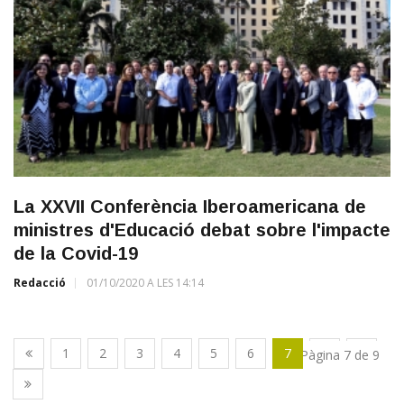
La XXVII Conferència Iberoamericana de
ministres d'Educació debat sobre l'impacte
de la Covid-19
Redacció
01/10/2020 A LES 14:14
1
2
3
4
5
6
7
8
9
Pàgina 7 de 9