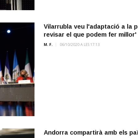
Vilarrubla veu l'adaptació a la
revisar el que podem fer millor'
M. F.
06/10/2020 A LES 17:13
Andorra compartirà amb els paï