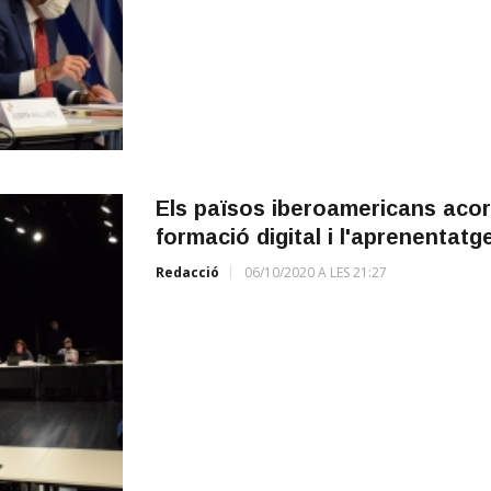
Els països iberoamericans acord
formació digital i l'aprenentatge
Redacció
06/10/2020 A LES 21:27