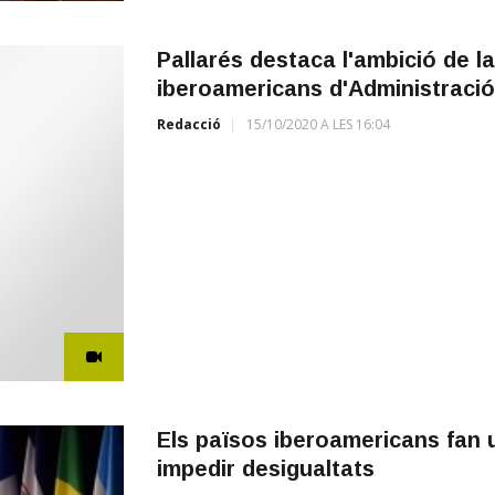
Pallarés destaca l'ambició de la
iberoamericans d'Administració
Redacció
15/10/2020 A LES 16:04
Els països iberoamericans fan u
impedir desigualtats