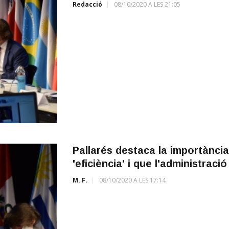
Redacció
08/10/2020 A LES 21:05
Pallarés destaca la importància 
'eficiència' i que l'administraci
M. F.
08/10/2020 A LES 17:14