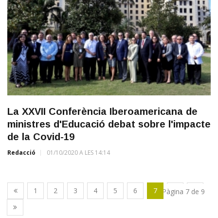
La XXVII Conferència Iberoamericana de
ministres d'Educació debat sobre l'impacte
de la Covid-19
Redacció
01/10/2020 A LES 14:14
1
2
3
4
5
6
7
8
9
Pàgina 7 de 9