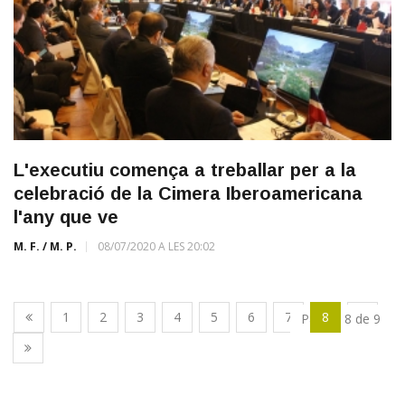
L'executiu comença a treballar per a la
celebració de la Cimera Iberoamericana
l'any que ve
M. F. / M. P.
08/07/2020 A LES 20:02
1
2
3
4
5
6
7
8
9
Pàgina 8 de 9