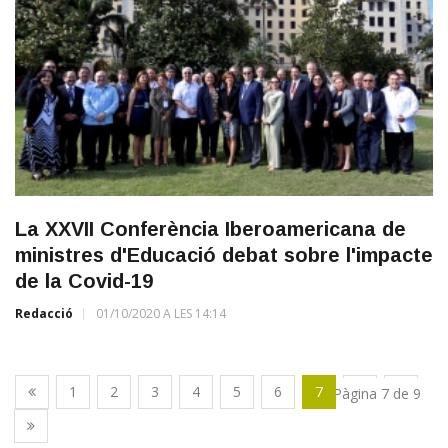
La XXVII Conferència Iberoamericana de
ministres d'Educació debat sobre l'impacte
de la Covid-19
Redacció
01/10/2020 A LES 14:14
1
2
3
4
5
6
7
8
9
Pàgina 7 de 9