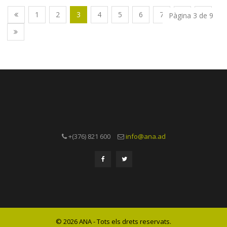
1
2
3
4
5
6
7
8
9
Pàgina 3 de 9
+(376) 821 600
info@ana.ad
© 2026 ANA - Tots els drets reservats.