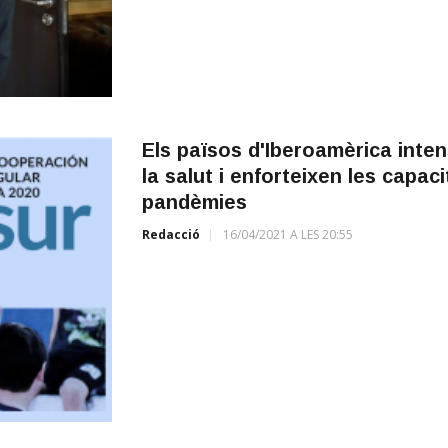
Els països d'Iberoamèrica inten
la salut i enforteixen les capac
pandèmies
Redacció
16/04/2021 A LES 20:55