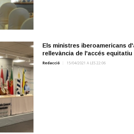
Els ministres iberoamericans d'
rellevància de l'accés equitatiu
Redacció
15/04/2021 A LES 22:06