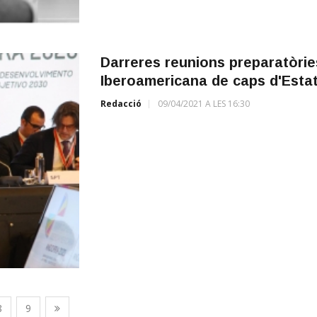
Darreres reunions preparatòrie
Iberoamericana de caps d'Estat
Redacció
09/04/2021 A LES 16:30
8
9