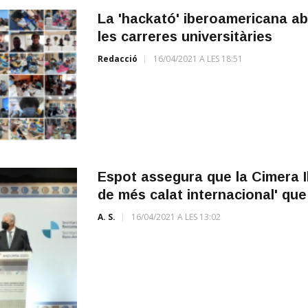
La 'hackató' iberoamericana ab
les carreres universitàries
Redacció
16/04/2021 A LES 18:51
Espot assegura que la Cimera 
de més calat internacional' qu
A. S.
16/04/2021 A LES 13:02