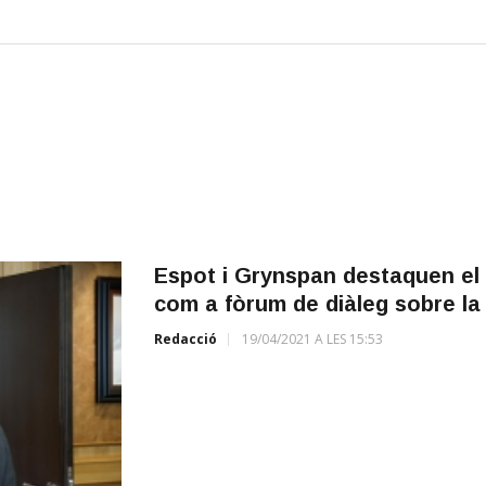
Espot i Grynspan destaquen el
com a fòrum de diàleg sobre la
Redacció
19/04/2021 A LES 15:53