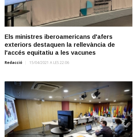
Els ministres iberoamericans d'afers
exteriors destaquen la rellevància de
l'accés equitatiu a les vacunes
Redacció
15/04/2021 A LES 22:06