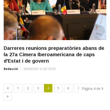
Darreres reunions preparatòries abans de
la 27a Cimera Iberoamericana de caps
d'Estat i de govern
Redacció
09/04/2021 A LES 16:30
1
2
3
4
5
6
7
8
9
Pàgina 4 de 9