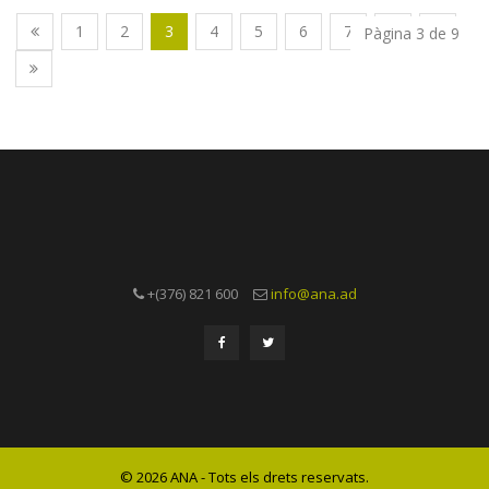
1
2
3
4
5
6
7
8
9
Pàgina 3 de 9
+(376) 821 600
info@ana.ad
© 2026 ANA - Tots els drets reservats.