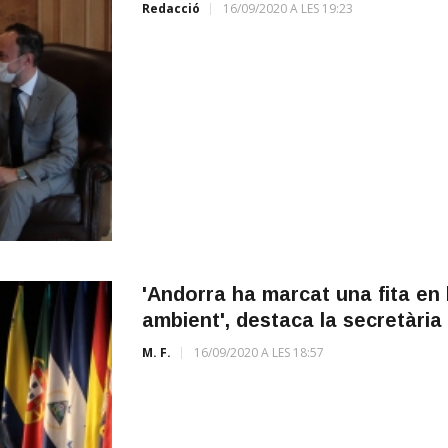
Redacció
16/09/2020 A LES 19:23
'Andorra ha marcat una fita en 
ambient', destaca la secretàri
M. F.
16/09/2020 A LES 18:57