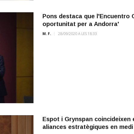
Pons destaca que l'Encuentro C
oportunitat per a Andorra'
M. F.
28/09/2020 A LES 18:33
Espot i Grynspan coincideixen e
aliances estratègiques en med