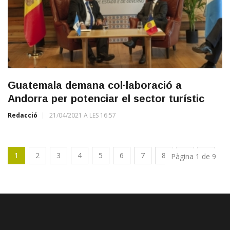
Guatemala demana col·laboració a
Andorra per potenciar el sector turístic
Redacció
21/04/2021 A LES 16:57
1
2
3
4
5
6
7
8
9
Pàgina 1 de 9