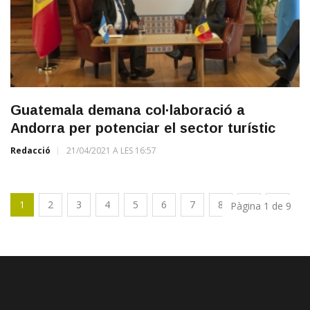
Guatemala demana col·laboració a
Andorra per potenciar el sector turístic
Redacció
21/04/2021 A LES 16:57
1
2
3
4
5
6
7
8
9
Pàgina 1 de 9